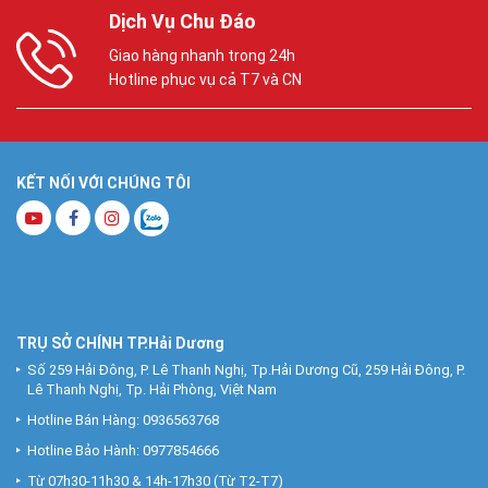
Dịch Vụ Chu Đáo
Giao hàng nhanh trong 24h
Hotline phục vụ cả T7 và CN
KẾT NỐI VỚI CHÚNG TÔI
TRỤ SỞ CHÍNH TP.Hải Dương
Số 259 Hải Đông, P. Lê Thanh Nghị, Tp.Hải Dương Cũ, 259 Hải Đông, P.
Lê Thanh Nghị, Tp. Hải Phòng, Việt Nam
Hotline Bán Hàng:
0936563768
Hotline Bảo Hành:
0977854666
Từ 07h30-11h30 & 14h-17h30 (Từ T2-T7)