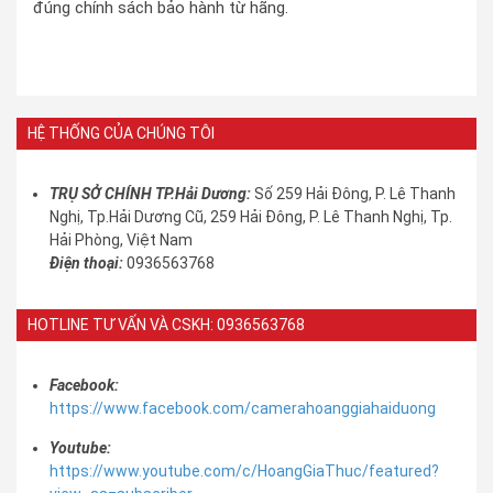
đúng chính sách bảo hành từ hãng.
HỆ THỐNG CỦA CHÚNG TÔI
TRỤ SỞ CHÍNH TP.Hải Dương:
Số 259 Hải Đông, P. Lê Thanh
Nghị, Tp.Hải Dương Cũ, 259 Hải Đông, P. Lê Thanh Nghị, Tp.
Hải Phòng, Việt Nam
Điện thoại:
0936563768
HOTLINE TƯ VẤN VÀ CSKH: 0936563768
Facebook:
https://www.facebook.com/camerahoanggiahaiduong
Youtube:
https://www.youtube.com/c/HoangGiaThuc/featured?