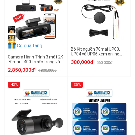
Có quà tặng
Bộ Kit nguồn 70mai UP03,
UP04 và UP06 xem online
Camera Hành Trình 3 mắt 2K
đấu điện 24/24 cho camera
380,000đ
70mai T400 trước trong và
560,000đ
hành trình - Hàng chính hãng
sau xe Hàng chính hãng
2,850,000đ
4,800,000đ
-43%
-35%