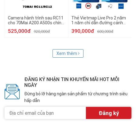
Camera hành trình sau RC11
Thẻ Vietmap Live Pro 2 năm
cho 70Mai A200 A500s chính
1 năm chỉ dẫn đường cảnh
hãng
báo giao thông cho điện
525,000đ
390,000đ
920,000đ
600,000đ
thoại và màn hình
Xem thêm
ĐĂNG KÝ NHẬN TIN KHUYẾN MÃI HOT MỖI
NGÀY
Đừng bỏ lỡ hàng ngàn sản phẩm từ chương trình siêu
hấp dẫn