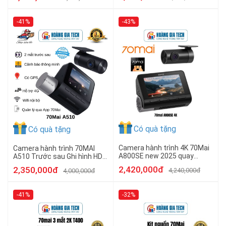
-41%
-43%
Có quà tặng
Có quà tặng
Camera hành trình 4K 70Mai
Camera hành trình 70MAI
A800SE new 2025 quay
A510 Trước sau Ghi hình HDR
trước sau - Chính hãng
60Fps hỗ trợ modul 4G mới -
2,420,000đ
2,350,000đ
4,240,000đ
4,000,000đ
Bản Quốc tế Chính hãng
-41%
-32%