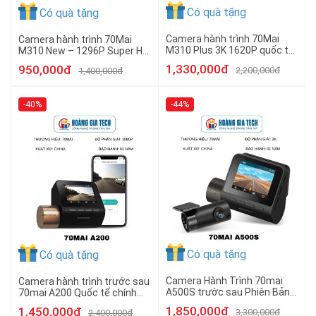
Có quà tặng
Có quà tặng
Camera hành trình 70Mai
Camera hành trình 70Mai
M310 Plus 3K 1620P quốc tế
M310 New – 1296P Super HD,
new 2026 quay trong hoặc
Tiếng Việt, Góc rộng 130°,
1,330,000đ
950,000đ
2,200,000đ
1,400,000đ
ngoài xe - chính hãng
Chính hãng quốc tế
-40%
-44%
Có quà tặng
Có quà tặng
Camera Hành Trình 70mai
Camera hành trình trước sau
A500S trước sau Phiên Bản
70mai A200 Quốc tế chính
quốc tế Chính hãng
hãng
1,850,000đ
1,450,000đ
3,300,000đ
2,400,000đ